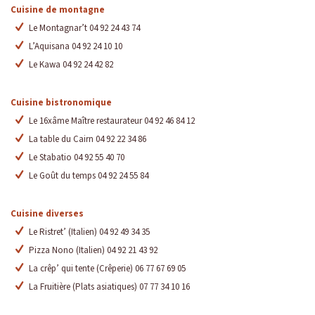
Cuisine de montagne
Le Montagnar’t 04 92 24 43 74
L’Aquisana 04 92 24 10 10
Le Kawa 04 92 24 42 82
Cuisine bistronomique
Le 16xâme Maître restaurateur 04 92 46 84 12
La table du Cairn 04 92 22 34 86
Le Stabatio 04 92 55 40 70
Le Goût du temps 04 92 24 55 84
Cuisine diverses
Le Ristret’ (Italien) 04 92 49 34 35
Pizza Nono (Italien) 04 92 21 43 92
La crêp’ qui tente (Crêperie) 06 77 67 69 05
La Fruitière (Plats asiatiques) 07 77 34 10 16