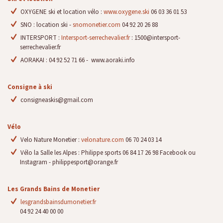
OXYGENE ski et location vélo :
www.oxygene.ski
06 03 36 01 53
SNO : location ski -
snomonetier.com
04 92 20 26 88
INTERSPORT :
Intersport-serrechevalier.fr
: 1500@intersport-
serrechevalier.fr
AORAKAI : 04 92 52 71 66 - www.aoraki.info
Consigne à ski
consigneaskis@gmail.com
Vélo
Velo Nature Monetier :
velonature.com
06 70 24 03 14
Vélo la Salle les Alpes : Philippe sports 06 84 17 26 98 Facebook ou
Instagram - philippesport@orange.fr
Les Grands Bains de Monetier
lesgrandsbainsdumonetier.fr
04 92 24 40 00 00